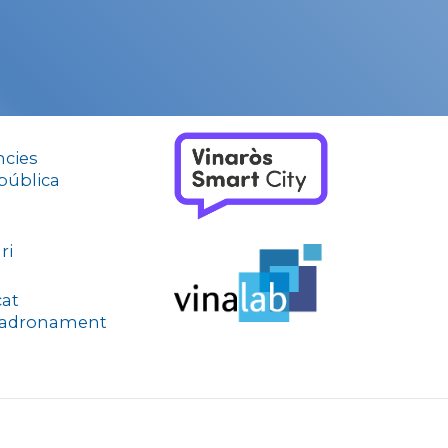
ncies
 pública
ri
cat
adronament