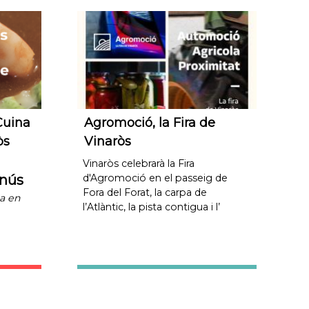
Agromoció, la Fira de
e
Vinaròs
menús
Vinaròs celebrarà la Fira
Cuina
Agromoció, la Fira de
d'Agromoció en el passeig de
ia en
òs
Vinaròs
Fora del Forat, la carpa de
l’Atlàntic, la pista contigua i l’
Vinaròs celebrarà la Fira
d'Agromoció en el passeig de
nús
/06/2026
Quan:
09/05/2026
-
10/05/2026
Fora del Forat, la carpa de
a en
l’Atlàntic, la pista contigua i l’
On: Passeig Fora del Forat
verde