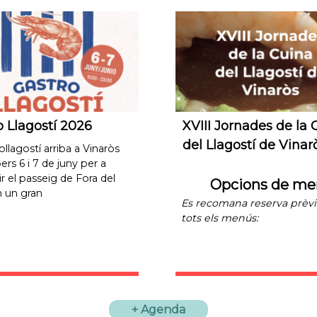
o Llagostí 2026
XVIII Jornades de la
Cuina del Llagostí d
rollagostí arriba a Vinaròs
Vinaròs
pers 6 i 7 de juny per a
ir el passeig de Fora del
Opcions de 
en un gran
o Llagostí 2026
XVIII Jornades de la 
Es recomana reserva prèv
del Llagostí de Vinar
ollagostí arriba a Vinaròs
06/06/2026
-
07/06/2026
tots els menús:
ers 6 i 7 de juny per a
r el passeig de Fora del
seig de Fora del Forat
Opcions de me
Quan:
18/05/2026
-
21
n un gran
Es recomana reserva prèvi
tots els menús:
rojo
+ Agenda