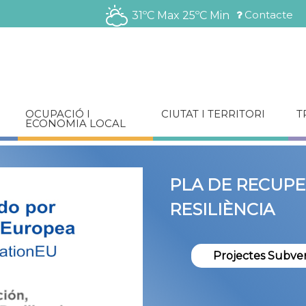
Vés
Contacte
31ºC Max
25ºC Min
al
Menú
contingut
barra
superior
OCUPACIÓ I
CIUTAT I TERRITORI
T
ECONOMIA LOCAL
PLA DE RECUPE
CONSTRUÏM JU
RESILIÈNCIA
RESPECTUOSA I
La teua veu compta! Aju
inclusiva i respectuosa. P
Projectes Subve
Participa