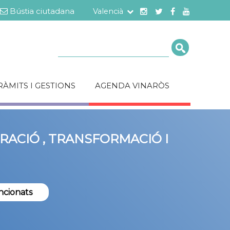
Bústia ciutadana
Valencià
Cerca
RÀMITS I GESTIONS
AGENDA VINARÒS
RACIÓ , TRANSFORMACIÓ I
NTS UNA CONVIVÈNCIA
 INCLUSIVA
da'ns a construir una comunitat més
articipa en l'enquesta i suma't al canvi!
ncionats