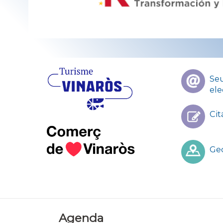
Menú
Se
despué
ele
carruse
Cit
Ge
Agenda