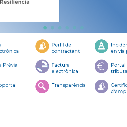
u
Perfil de
Incidè
s
ctrònica
contractant
en via
l
a Prèvia
Factura
Portal
electrònica
tributa
oportal
Transparència
Certifi
d'emp