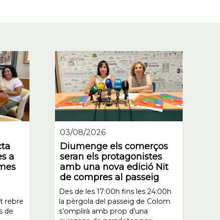
03/08/2026
cta
Diumenge els comerços
s a
seran els protagonistes
ames
amb una nova edició Nit
de compres al passeig
Des de les 17:00h fins les 24:00h
t rebre
la pèrgola del passeig de Colom
s de
s’omplirà amb prop d’una