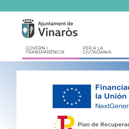
Servicios
Documents
relacionats
GOVERN I
PER A LA
TRANSPARÈNCIA
CIUTADANIA
#034da2
#03989e