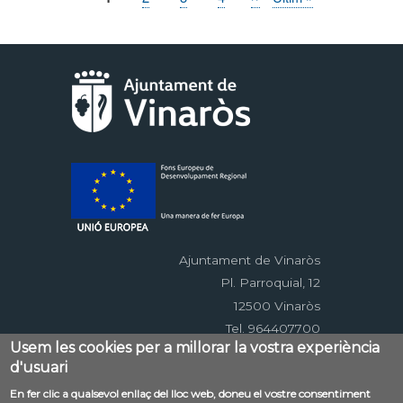
actual
següent
pàgina
Ajuntament de Vinaròs
Pl. Parroquial, 12
12500 Vinaròs
Tel. 964407700
Usem les cookies per a millorar la vostra experiència
d'usuari
Menú
En fer clic a qualsevol enllaç del lloc web, doneu el vostre consentiment
Contacte
Avís legal
Mapa web