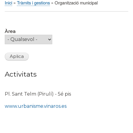
Inici
Tràmits i gestions
Organització municipal
Fil
d'Ariadna
Àrea
Activitats
Paginació
Pl. Sant Telm (Pirulí) - 5é pis
www.urbanisme.vinaros.es