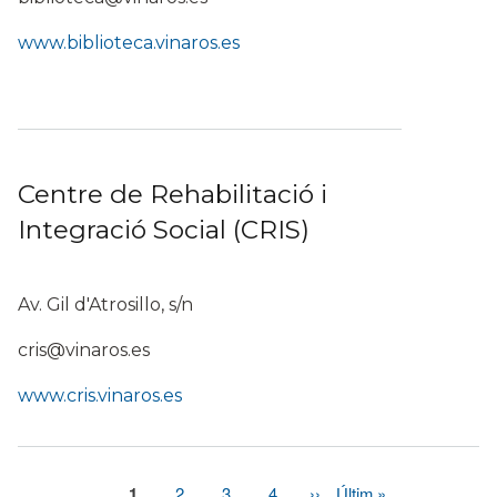
www.biblioteca.vinaros.es
Centre de Rehabilitació i
Integració Social (CRIS)
Av. Gil d'Atrosillo, s/n
cris@vinaros.es
www.cris.vinaros.es
Pàgina
1
Page
2
Page
3
Page
4
Pàgina
››
Última
Últim »