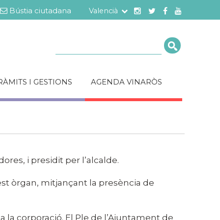
Bústia ciutadana
Valencià
Cerca
RÀMITS I GESTIONS
AGENDA VINARÒS
res, i presidit per l’alcalde.
uest òrgan, mitjançant la presència de
a la corporació. El Ple de l’Ajuntament de