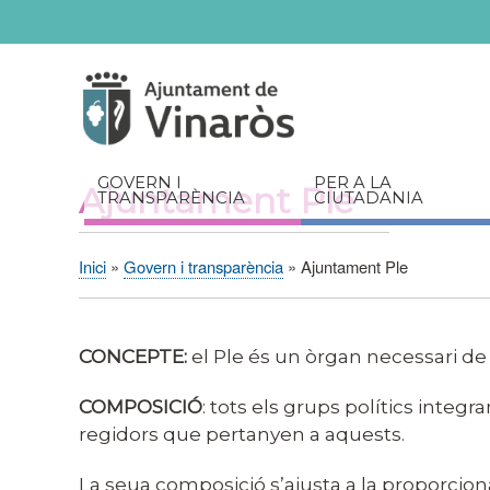
Servicios
Documents
relacionats
GOVERN I
PER A LA
Ajuntament Ple
TRANSPARÈNCIA
CIUTADANIA
Inici
Govern i transparència
Ajuntament Ple
Fil
d'Ariadna
CONCEPT
E
:
el Ple és un òrgan necessari de l’
COMPOSICIÓ
: tots els grups polítics integ
regidors que pertanyen a aquests.
La seua composició s’ajusta a la proporciona