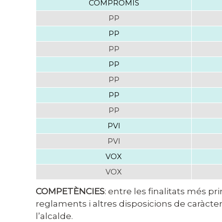
COMPROMÍS
PP
PP
PP
PP
PP
PP
PP
PVI
PVI
VOX
VOX
COMPETÈNCIES
: entre les finalitats més p
reglaments i altres disposicions de caràcter
l’alcalde.