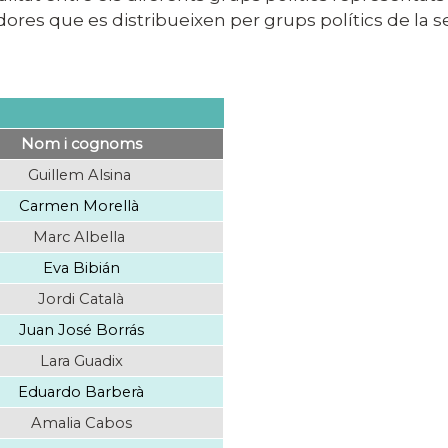
gidores que es distribueixen per grups polítics de la
Nom i cognoms
Guillem Alsina
Carmen Morellà
Marc Albella
Eva Bibián
Jordi Català
Juan José Borrás
Lara Guadix
Eduardo Barberà
Amalia Cabos