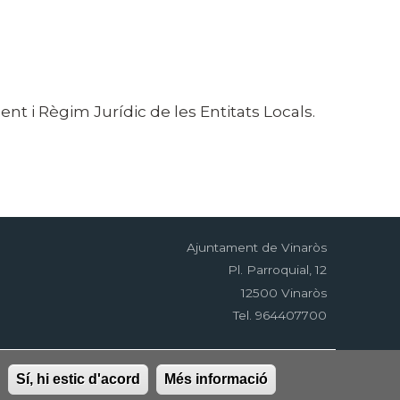
t i Règim Jurídic de les Entitats Locals.
Ajuntament de Vinaròs
Pl. Parroquial, 12
12500 Vinaròs
Tel. 964407700
tat
RSS
EDUSI
Sí, hi estic d'acord
Més informació