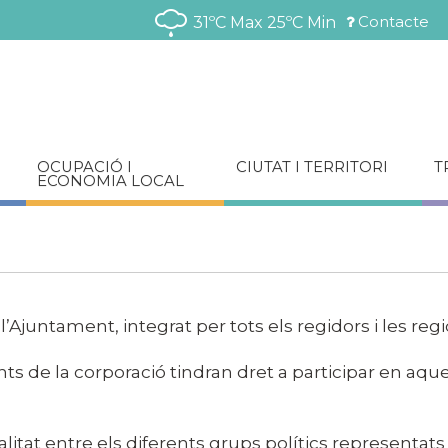
Vés
Contacte
31ºC Max
25ºC Min
al
Menú
contingut
barra
superior
OCUPACIÓ I
CIUTAT I TERRITORI
T
ECONOMIA LOCAL
Ajuntament, integrat per tots els regidors i les regido
rants de la corporació tindran dret a participar en aq
litat entre els diferents grups polítics representats 