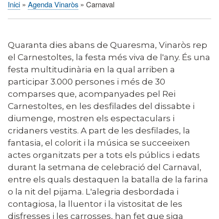
Inici
Agenda Vinaròs
Carnaval
Fil
d'Ariadna
Quaranta dies abans de Quaresma, Vinaròs rep
el Carnestoltes, la festa més viva de l'any. És una
festa multitudinària en la qual arriben a
participar 3.000 persones i més de 30
comparses que, acompanyades pel Rei
Carnestoltes, en les desfilades del dissabte i
diumenge, mostren els espectaculars i
cridaners vestits. A part de les desfilades, la
fantasia, el colorit i la música se succeeixen
actes organitzats per a tots els públics i edats
durant la setmana de celebració del Carnaval,
entre els quals destaquen la batalla de la farina
o la nit del pijama. L'alegria desbordada i
contagiosa, la lluentor i la vistositat de les
disfresses i les carrosses, han fet que siga