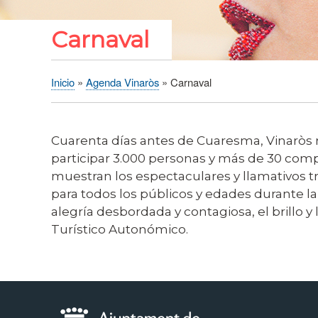
Carnaval
Inicio
Agenda Vinaròs
Carnaval
Sobrescribir
enlaces
de
Cuarenta días antes de Cuaresma, Vinaròs rec
ayuda
participar 3.000 personas y más de 30 comp
a
muestran los espectaculares y llamativos tra
la
para todos los públicos y edades durante la
navegación
alegría desbordada y contagiosa, el brillo y
Turístico Autonómico.