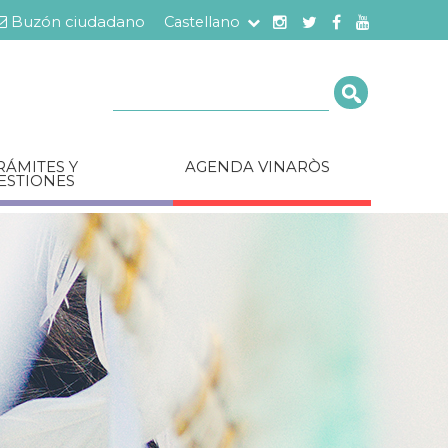
Buzón ciudadano
Castellano
Cerca
RÁMITES Y
AGENDA VINARÒS
ESTIONES