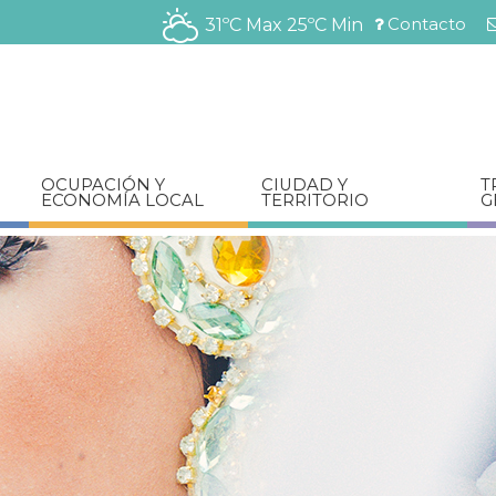
Pasar
Contacto
31ºC Max
25ºC Min
al
Menú
contenido
barra
principal
superior
OCUPACIÓN Y
CIUDAD Y
T
ECONOMÍA LOCAL
TERRITORIO
G