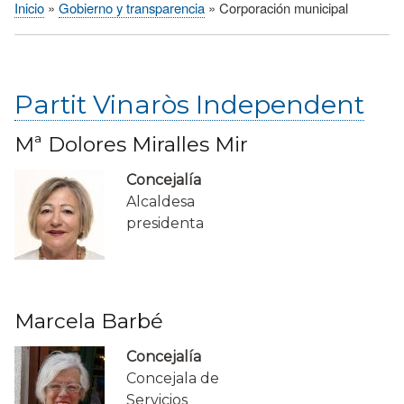
Inicio
Gobierno y transparencia
Corporación municipal
Sobrescribir
enlaces
de
ayuda
Partit Vinaròs Independent
a
la
Mª Dolores Miralles Mir
navegación
Concejalía
Alcaldesa
presidenta
Marcela Barbé
Concejalía
Concejala de
Servicios