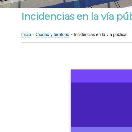
Incidencias en la vía pú
Inicio
Ciudad y territorio
Incidencias en la vía pública
Sobrescribir
enlaces
de
ayuda
a
la
navegación