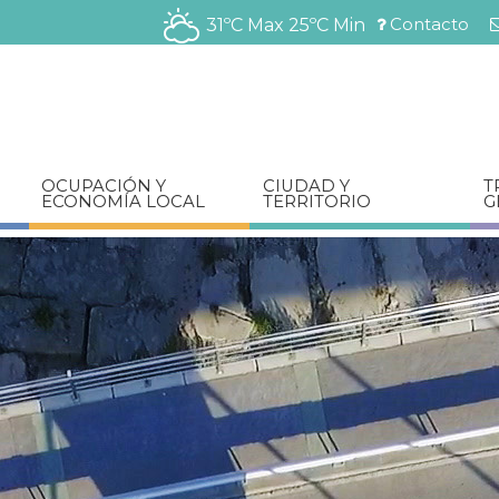
Pasar
Contacto
31ºC Max
25ºC Min
al
Menú
contenido
barra
principal
superior
OCUPACIÓN Y
CIUDAD Y
T
ECONOMÍA LOCAL
TERRITORIO
G