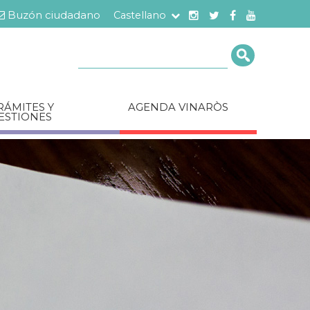
Buzón ciudadano
Castellano
Cerca
RÁMITES Y
AGENDA VINARÒS
ESTIONES