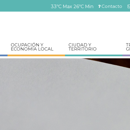
Pasar
Contacto
33ºC Max
26ºC Min
al
Menú
contenido
barra
principal
superior
OCUPACIÓN Y
CIUDAD Y
T
ECONOMÍA LOCAL
TERRITORIO
G