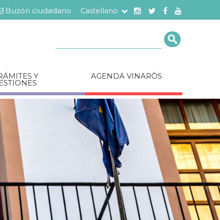
Buzón ciudadano
Castellano
Cerca
RÁMITES Y
AGENDA VINARÒS
ESTIONES