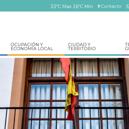
Pasar
Contacto
33ºC Max
26ºC Min
al
Menú
contenido
barra
principal
superior
OCUPACIÓN Y
CIUDAD Y
T
ECONOMÍA LOCAL
TERRITORIO
G