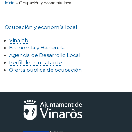
Inicio
Ocupación y economía local
Sobrescribir
enlaces
de
Ocupación y economía local
ayuda
a
Vinalab
la
Economía y Hacienda
navegación
Agencia de Desarrollo Local
Perfil de contratante
Oferta pública de ocupación