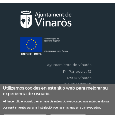
Ayuntamiento de Vinaròs
Pl. Parroquial, 12
12500 Vinaròs
Tel. 964407700
Utilizamos cookies en este sitio web para mejorar su
experiencia de usuario.
Menú
Al hacer clic en cualquier enlace de este sitio web usted nos está dando su
Contacto
Aviso legal
Mapa web
consentimiento para la instalación de las mismas en su navegador.
al
Accessibilitat
Política de privacidad
RSS