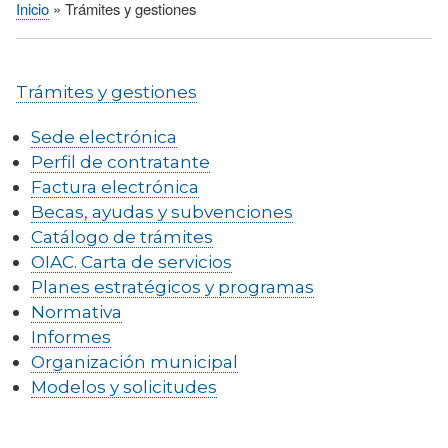
Inicio
Trámites y gestiones
Sobrescribir
enlaces
de
Trámites y gestiones
ayuda
a
Sede electrónica
la
Perfil de contratante
navegación
Factura electrónica
Becas, ayudas y subvenciones
Catálogo de trámites
OIAC. Carta de servicios
Planes estratégicos y programas
Normativa
Informes
Organización municipal
Modelos y solicitudes