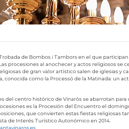
al Trobada de Bombos i Tambors en el que participan
 Las procesiones al anochecer y actos religiosos se 
giosas de gran valor artístico salen de iglesias y ca
a, conocida como la Processó de la Matinada: un act
lles del centro histórico de Vinaròs se abarrotan p
 procesiones es la Procesión del Encuentro el domin
ciones, que convierten estas fiestas religiosas tam
ta de Interés Turístico Autonómico en 2014.
antavinaros.es