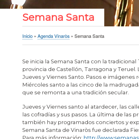
Semana Santa
Inicio
Agenda Vinaròs
Semana Santa
Sobrescribir
enlaces
de
Se inicia la Semana Santa con la tradicion
ayuda
provincia de Castellón, Tarragona y Teruel.
a
Jueves y Viernes Santo. Pasos e imágenes reli
la
Miércoles santo a las cinco de la madrugad
navegación
que se remonta a una tradición secular.
Jueves y Viernes santo al atardecer, las ca
las cofradías y sus pasos. La última de las
también hay programados conciertos y exposi
Semana Santa de Vinaròs fue declarada Fies
Para más información:
http://www.semanas