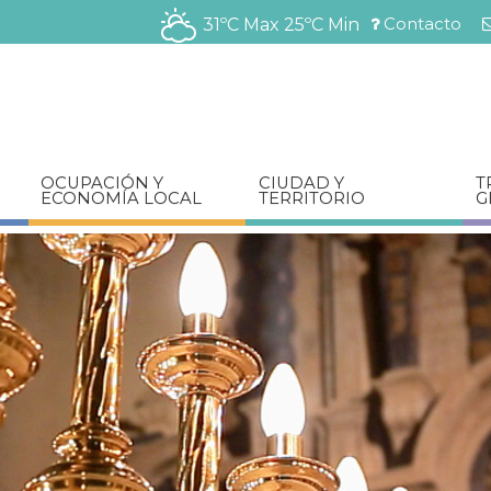
Pasar
Contacto
31ºC Max
25ºC Min
al
Menú
contenido
barra
principal
superior
OCUPACIÓN Y
CIUDAD Y
T
ECONOMÍA LOCAL
TERRITORIO
G