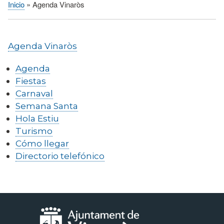
Inicio
Agenda Vinaròs
Sobrescribir
enlaces
de
Agenda Vinaròs
ayuda
a
Agenda
la
Fiestas
navegación
Carnaval
Semana Santa
Hola Estiu
Turismo
Cómo llegar
Directorio telefónico