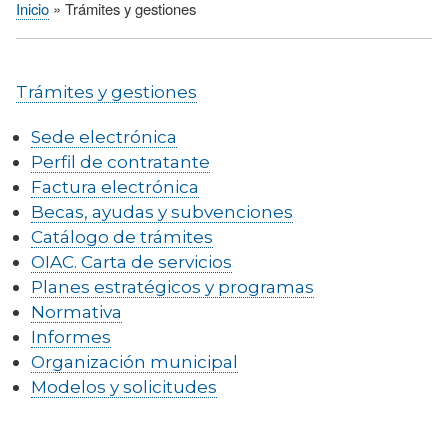
Inicio
Trámites y gestiones
Sobrescribir
enlaces
de
Trámites y gestiones
ayuda
a
Sede electrónica
la
Perfil de contratante
navegación
Factura electrónica
Becas, ayudas y subvenciones
Catálogo de trámites
OIAC. Carta de servicios
Planes estratégicos y programas
Normativa
Informes
Organización municipal
Modelos y solicitudes