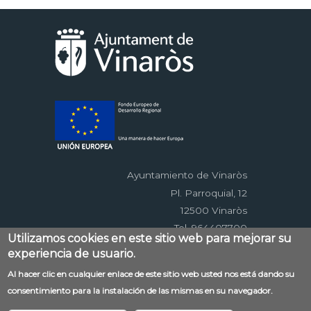
Ayuntamiento de Vinaròs
Pl. Parroquial, 12
12500 Vinaròs
Tel. 964407700
Utilizamos cookies en este sitio web para mejorar su
experiencia de usuario.
Menú
Al hacer clic en cualquier enlace de este sitio web usted nos está dando su
Contacto
Aviso legal
Mapa web
consentimiento para la instalación de las mismas en su navegador.
al
Accessibilitat
Política de privacidad
RSS