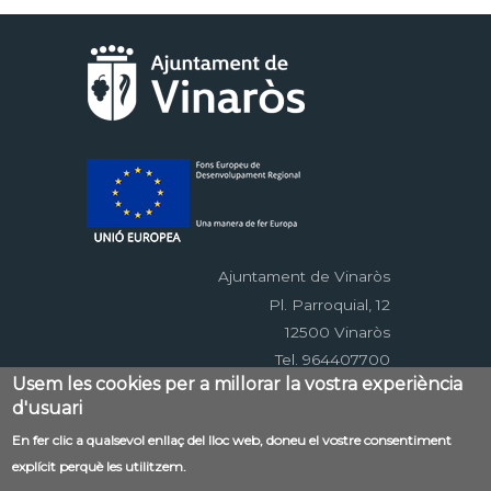
Ajuntament de Vinaròs
Pl. Parroquial, 12
12500 Vinaròs
Tel. 964407700
Usem les cookies per a millorar la vostra experiència
d'usuari
Menú
En fer clic a qualsevol enllaç del lloc web, doneu el vostre consentiment
Contacte
Avís legal
Mapa web
explícit perquè les utilitzem.
al
Accessibilitat
Política de privacitat
RSS