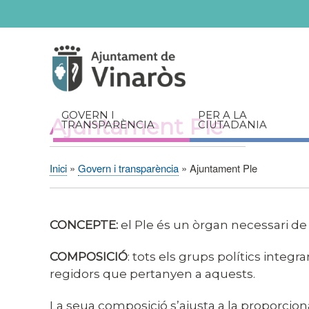
Servicios
Documents
relacionats
GOVERN I
PER A LA
Ajuntament Ple
TRANSPARÈNCIA
CIUTADANIA
Inici
Govern i transparència
Ajuntament Ple
Fil
d'Ariadna
CONCEPT
E
:
el Ple és un òrgan necessari de l’
COMPOSICIÓ
: tots els grups polítics integ
regidors que pertanyen a aquests.
La seua composició s’ajusta a la proporciona