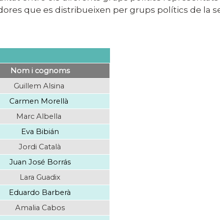
gidores que es distribueixen per grups polítics de la
Nom i cognoms
Guillem Alsina
Carmen Morellà
Marc Albella
Eva Bibián
Jordi Català
Juan José Borrás
Lara Guadix
Eduardo Barberà
Amalia Cabos