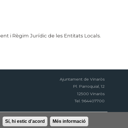
t i Règim Jurídic de les Entitats Locals.
Ajuntament de Vinaròs
Pl. Parroquial, 12
12500 Vinaròs
Tel. 964407700
tat
RSS
EDUSI
Sí, hi estic d'acord
Més informació