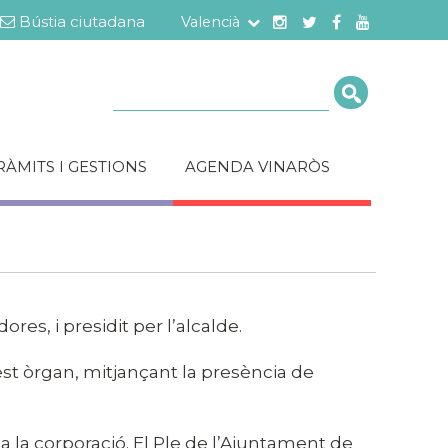
Bústia ciutadana
Valencià
Cerca
RÀMITS I GESTIONS
AGENDA VINARÒS
res, i presidit per l’alcalde.
uest òrgan, mitjançant la presència de
a la corporació. El Ple de l’Ajuntament de