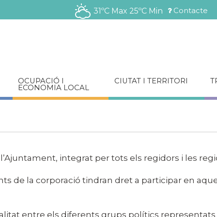
Vés
Contacte
31ºC Max
25ºC Min
al
Menú
contingut
barra
superior
OCUPACIÓ I
CIUTAT I TERRITORI
T
ECONOMIA LOCAL
Ajuntament, integrat per tots els regidors i les regido
rants de la corporació tindran dret a participar en aq
litat entre els diferents grups polítics representats 