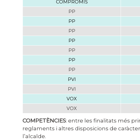
COMPROMÍS
PP
PP
PP
PP
PP
PP
PP
PVI
PVI
VOX
VOX
COMPETÈNCIES
: entre les finalitats més p
reglaments i altres disposicions de caràcter
l’alcalde.