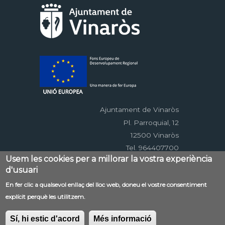
Ajuntament de Vinaròs
Pl. Parroquial, 12
12500 Vinaròs
Tel. 964407700
Usem les cookies per a millorar la vostra experiència
d'usuari
Menú
En fer clic a qualsevol enllaç del lloc web, doneu el vostre consentiment
Contacte
Avís legal
Mapa web
explícit perquè les utilitzem.
al
Accessibilitat
Política de privacitat
RSS
pie
EDUSI
Sí, hi estic d'acord
Més informació