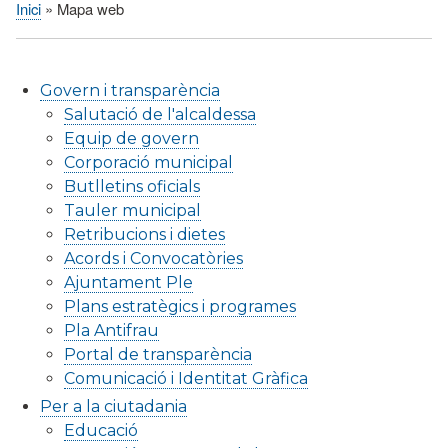
Inici
Mapa web
Fil
d'Ariadna
Govern i transparència
Salutació de l'alcaldessa
Equip de govern
Corporació municipal
Butlletins oficials
Tauler municipal
Retribucions i dietes
Acords i Convocatòries
Ajuntament Ple
Plans estratègics i programes
Pla Antifrau
Portal de transparència
Comunicació i Identitat Gràfica
Per a la ciutadania
Educació