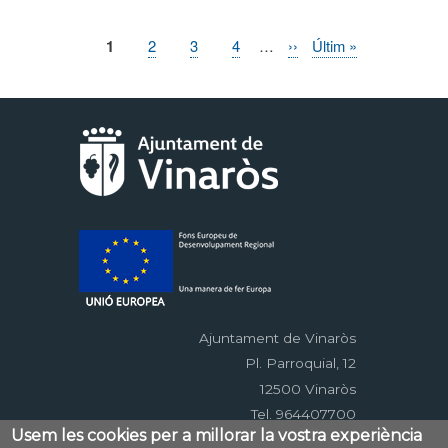
Pàgina
1
Page
2
Page
3
Page
4
…
Pàgina
››
Última
Últim »
Paginació
actual
següent
pàgina
Ajuntament de Vinaròs
Pl. Parroquial, 12
12500 Vinaròs
Tel. 964407700
Usem les cookies per a millorar la vostra experiència