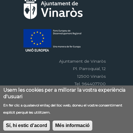
Ajuntament de Vinaròs
Pl. Parroquial, 12
12500 Vinaròs
Tel. 964407700
Usem les cookies per a millorar la vostra experiència
d'usuari
Menú
En fer clic a qualsevol enllaç del lloc web, doneu el vostre consentiment
Contacte
Avís legal
Mapa web
explícit perquè les utilitzem.
al
Accessibilitat
Política de privacitat
RSS
pie
EDUSI
Sí, hi estic d'acord
Més informació