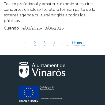
Teatro profesional y amateur, exposiciones, cine,
conciertos e incluso literatura forman parte de la
extensa agenda cultural dirigida a todos los
públicos
Cuando
:
14/03/2026
-
18/06/2026
Página
1
Page
2
Page
3
Page
4
…
Siguiente
››
Última
Último »
Paginación
actual
página
página