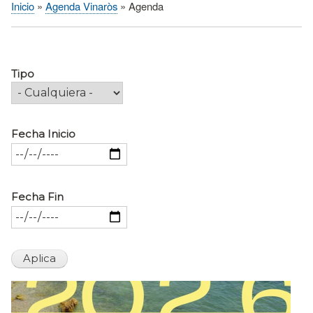
Inicio
Agenda Vinaròs
Agenda
Sobrescribir
enlaces
de
ayuda
Tipo
a
la
navegación
Fecha Inicio
Fecha Fin