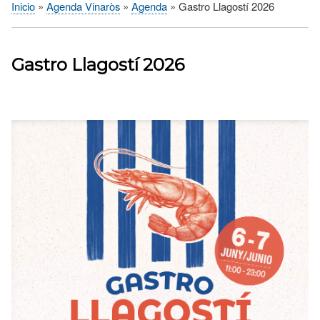
Inicio
Agenda Vinaròs
Agenda
Gastro Llagostí 2026
Sobrescribir
enlaces
de
Gastro Llagostí 2026
ayuda
a
la
navegación