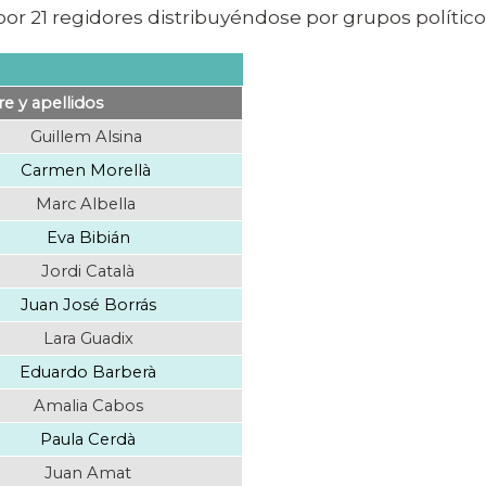
or 21 regidores distribuyéndose por grupos políticos
 y apellidos
Guillem Alsina
Carmen Morellà
Marc Albella
Eva Bibián
Jordi Català
Juan José Borrás
Lara Guadix
Eduardo Barberà
Amalia Cabos
Paula Cerdà
Juan Amat