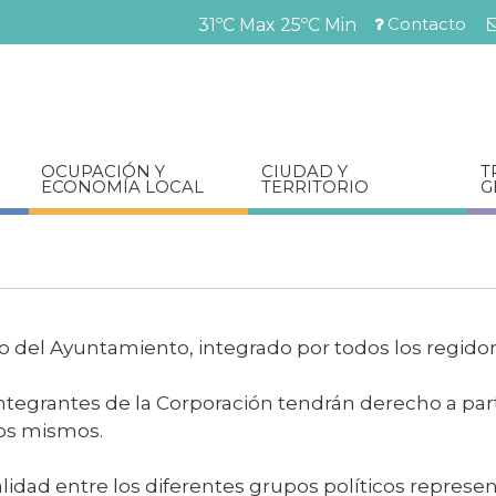
Pasar
Contacto
31ºC Max
25ºC Min
al
Menú
contenido
barra
principal
superior
OCUPACIÓN Y
CIUDAD Y
T
ECONOMÍA LOCAL
TERRITORIO
G
o del Ayuntamiento, integrado por todos los regidore
 integrantes de la Corporación tendrán derecho a par
los mismos.
lidad entre los diferentes grupos políticos represen