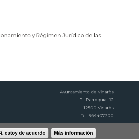
cionamiento y Régimen Jurídico de las
Ayuntamiento de Vinaròs
Pl. Parroquial, 12
12500 Vinaròs
Tel. 964407700
í, estoy de acuerdo
Más información
idad
RSS
EDUSI