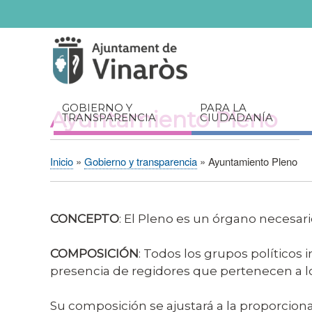
Servicios
Documentos
relacionados
GOBIERNO Y
PARA LA
Ayuntamiento Pleno
TRANSPARENCIA
CIUDADANÍA
Inicio
Gobierno y transparencia
Ayuntamiento Pleno
Sobrescribir
enlaces
de
CONCEPTO
: El Pleno es un órgano necesari
ayuda
a
COMPOSICIÓN
: Todos los grupos políticos
la
presencia de regidores que pertenecen a 
navegación
Su composición se ajustará a la proporciona