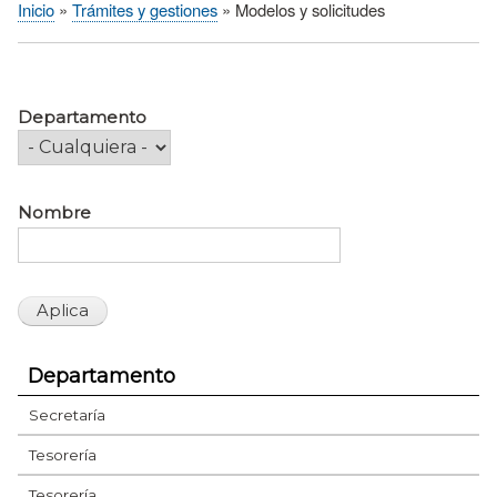
Inicio
Trámites y gestiones
Modelos y solicitudes
Sobrescribir
enlaces
de
ayuda
Departamento
a
la
navegación
Nombre
Departamento
Secretaría
Tesorería
Tesorería