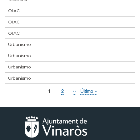
OIAC
OIAC
OIAC
Urbanismo
Urbanismo
Urbanismo
Urbanismo
Página
1
Page
2
Siguiente
››
Última
Último »
Paginación
actual
página
página