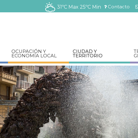
Pasar
Contacto
31ºC Max
25ºC Min
al
Menú
contenido
barra
principal
superior
OCUPACIÓN Y
CIUDAD Y
T
ECONOMÍA LOCAL
TERRITORIO
G