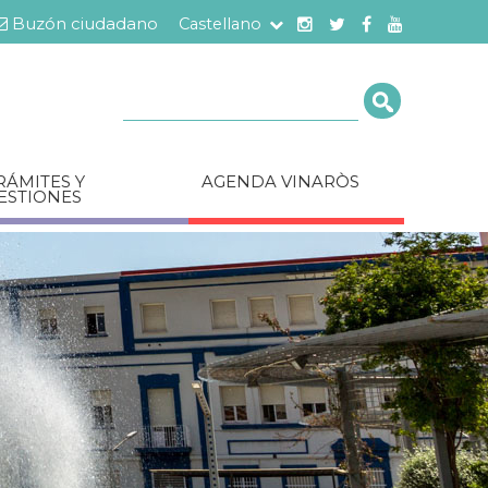
Buzón ciudadano
Castellano
Cerca
RÁMITES Y
AGENDA VINARÒS
ESTIONES