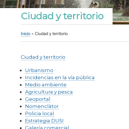
Ciudad y territorio
Inicio
Ciudad y territorio
Sobrescribir
enlaces
de
Ciudad y territorio
ayuda
a
Urbanismo
la
Incidencias en la vía pública
navegación
Medio ambiente
Agricultura y pesca
Geoportal
Nomenclàtor
Policia local
Estrategia DUSI
Galería comercial