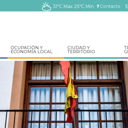
Pasar
Contacto
31ºC Max
25ºC Min
al
Menú
contenido
barra
principal
superior
OCUPACIÓN Y
CIUDAD Y
T
ECONOMÍA LOCAL
TERRITORIO
G