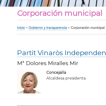
Corporación municipal
Inicio
Gobierno y transparencia
Corporación municipal
Sobrescribir
enlaces
de
ayuda
Partit Vinaròs Independen
a
la
Mª Dolores Miralles Mir
navegación
Concejalía
Alcaldesa presidenta