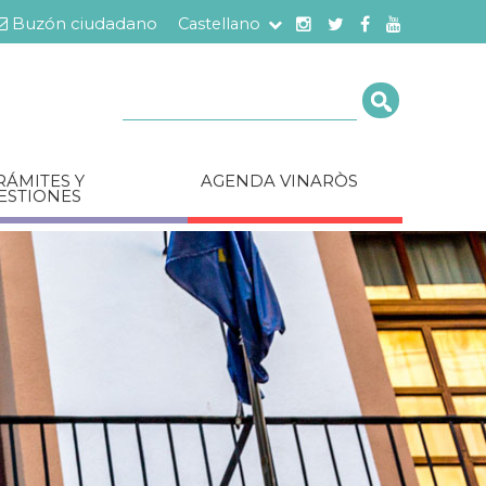
Buzón ciudadano
Castellano
Cerca
RÁMITES Y
AGENDA VINARÒS
ESTIONES