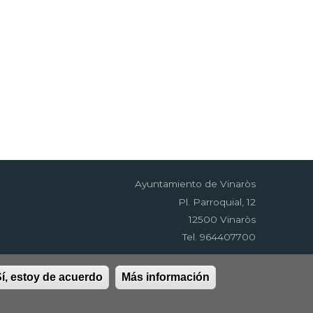
Ayuntamiento de Vinaròs
Pl. Parroquial, 12
12500 Vinaròs
Tel. 964407700
í, estoy de acuerdo
Más información
idad
RSS
EDUSI