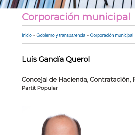
Corporación municipal
Inicio
Gobierno y transparencia
Corporación municipal
Sobrescribir
enlaces
de
Luis Gandía Querol
ayuda
a
la
Concejal de Hacienda, Contratación, 
navegación
Partit Popular