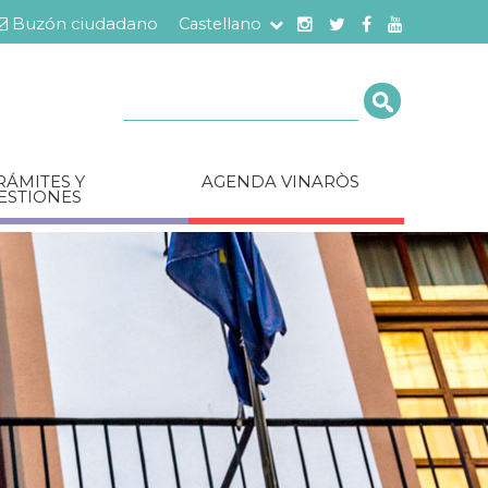
Buzón ciudadano
Castellano
Cerca
RÁMITES Y
AGENDA VINARÒS
ESTIONES