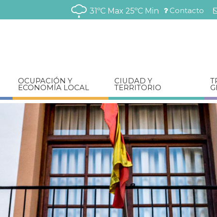
Pasar
Contacto
31ºC Max
25ºC Min
al
Menú
contenido
barra
principal
superior
OCUPACIÓN Y
CIUDAD Y
T
ECONOMÍA LOCAL
TERRITORIO
G