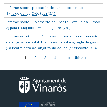
Informe sobre aprobación del Reconocimiento
Extrajudicial de Créditos nº2/17
Informe sobre Suplemento de Crédito Extrajudicial 1 (mod
2) para Extrajudicial nº1 (códigos 90 y 91)
Informe de intervención de evaluación del cumplimiento
del objetivo de estabilidad presupuestaria, regla de gasto
y cumplimiento del objetivo de deuda (4º trimestre 2016)
Página
1
Page
2
Page
3
Page
4
…
Siguiente
››
Última
Último »
Paginación
actual
página
página