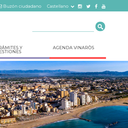
Buzón ciudadano
Castellano
Cerca
RÁMITES Y
AGENDA VINARÒS
ESTIONES