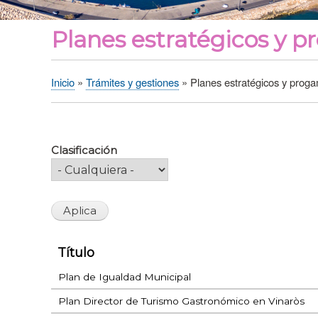
Planes estratégicos y 
Inicio
Trámites y gestiones
Planes estratégicos y prog
Sobrescribir
enlaces
de
ayuda
Clasificación
a
la
navegación
Título
Plan de Igualdad Municipal
Plan Director de Turismo Gastronómico en Vinaròs