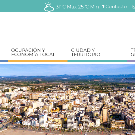
Pasar
Contacto
31ºC Max
25ºC Min
al
Menú
contenido
barra
principal
superior
OCUPACIÓN Y
CIUDAD Y
T
ECONOMÍA LOCAL
TERRITORIO
G