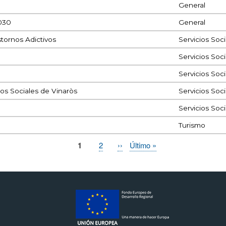
General
2030
General
tornos Adictivos
Servicios Soci
Servicios Soci
Servicios Soci
os Sociales de Vinaròs
Servicios Soci
Servicios Soci
Turismo
Página
1
Page
2
Siguiente
››
Última
Último »
actual
página
página