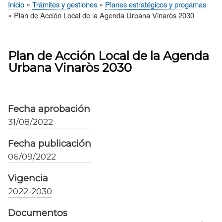
Inicio
Trámites y gestiones
Planes estratégicos y progamas
Sobrescribir
Plan de Acción Local de la Agenda Urbana Vinaròs 2030
enlaces
de
ayuda
Plan de Acción Local de la Agenda
a
Urbana Vinaròs 2030
la
navegación
Fecha aprobación
31/08/2022
Fecha publicación
06/09/2022
Vigencia
2022-2030
Documentos