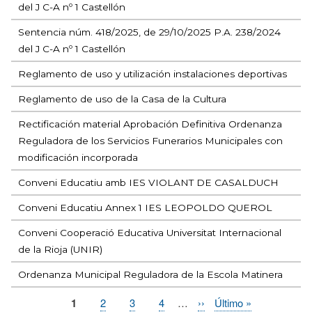
del J C-A nº 1 Castellón
Sentencia núm. 418/2025, de 29/10/2025 P.A. 238/2024
del J C-A nº 1 Castellón
Reglamento de uso y utilización instalaciones deportivas
Reglamento de uso de la Casa de la Cultura
Rectificación material Aprobación Definitiva Ordenanza
Reguladora de los Servicios Funerarios Municipales con
modificación incorporada
Conveni Educatiu amb IES VIOLANT DE CASALDUCH
Conveni Educatiu Annex 1 IES LEOPOLDO QUEROL
Conveni Cooperació Educativa Universitat Internacional
de la Rioja (UNIR)
Ordenanza Municipal Reguladora de la Escola Matinera
Página
1
Page
2
Page
3
Page
4
…
Siguiente
››
Última
Último »