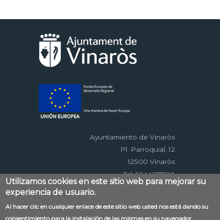
Paginación
actual
página
página
Ayuntamiento de Vinaròs
Pl. Parroquial, 12
12500 Vinaròs
Tel. 964407700
Utilizamos cookies en este sitio web para mejorar su
experiencia de usuario.
Menú
Al hacer clic en cualquier enlace de este sitio web usted nos está dando su
Contacto
Aviso legal
Mapa web
consentimiento para la instalación de las mismas en su navegador.