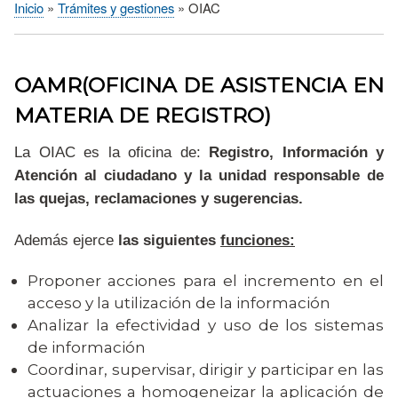
Inicio
Trámites y gestiones
OIAC
Sobrescribir
enlaces
de
OAMR(OFICINA DE ASISTENCIA EN
ayuda
MATERIA DE REGISTRO)
a
la
La OIAC es la oficina de:
Registro, Información y
navegación
Atención al ciudadano
y
la unidad responsable de
las quejas, reclamaciones y sugerencias.
Además ejerce
las siguientes
funciones:
Proponer acciones para el incremento en el
acceso y la utilización de la información
Analizar la efectividad y uso de los sistemas
de información
Coordinar, supervisar, dirigir y participar en las
actuaciones a homogeneizar la aplicación de