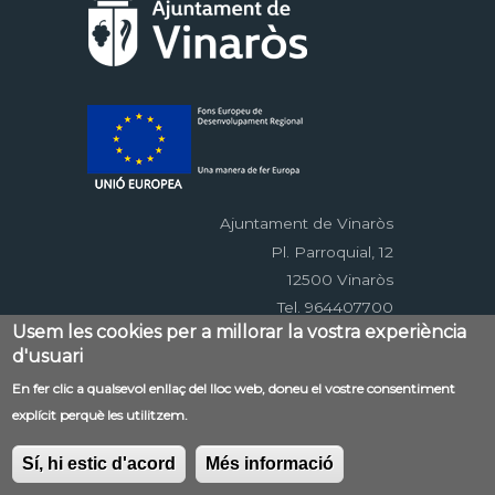
Ajuntament de Vinaròs
Pl. Parroquial, 12
12500 Vinaròs
Tel. 964407700
Usem les cookies per a millorar la vostra experiència
d'usuari
Menú
En fer clic a qualsevol enllaç del lloc web, doneu el vostre consentiment
Contacte
Avís legal
Mapa web
explícit perquè les utilitzem.
al
Accessibilitat
Política de privacitat
RSS
pie
EDUSI
Sí, hi estic d'acord
Més informació