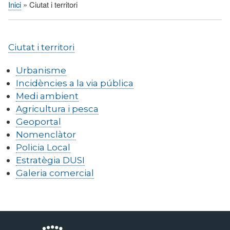
Inici
Ciutat i territori
Fil
d'Ariadna
Ciutat i territori
Urbanisme
Incidències a la via pública
Medi ambient
Agricultura i pesca
Geoportal
Nomenclàtor
Policia Local
Estratègia DUSI
Galeria comercial