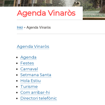
Agenda Vinaròs
Inici
Agenda Vinaròs
Fil
d'Ariadna
Agenda Vinaròs
Agenda
Festes
Carnaval
Setmana Santa
Hola Estiu
Turisme
Com arribar
-hi
Directori telefònic