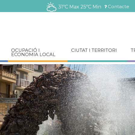
Vés
Contacte
31ºC Max
25ºC Min
al
Menú
contingut
barra
superior
OCUPACIÓ I
CIUTAT I TERRITORI
T
ECONOMIA LOCAL