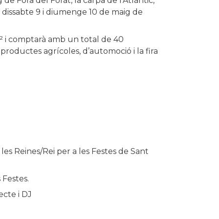
de Fora del Forat, la carpa de l’Atlàntic,
el dissabte 9 i diumenge 10 de maig de
m² i comptarà amb un total de 40
 productes agrícoles, d’automoció i la fira
 les Reines/Rei per a les Festes de Sant
 Festes.
ecte i DJ