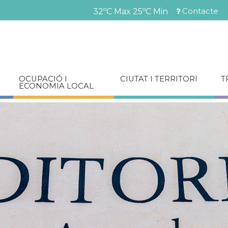
Vés
Contacte
32ºC Max
25ºC Min
al
Menú
contingut
barra
superior
OCUPACIÓ I
CIUTAT I TERRITORI
T
ECONOMIA LOCAL