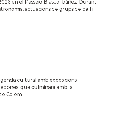
il 2026 en el Passeig Blasco Ibáñez. Durant
astronomia, actuacions de grups de ball i
 agenda cultural amb exposicions,
s redones, que culminarà amb la
g de Colom