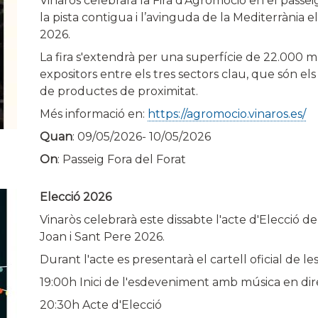
Vinaròs celebrarà la Fira d'Agromoció en el passeig 
la pista contigua i l’avinguda de la Mediterrània 
2026.
La fira s'extendrà per una superfície de 22.000 
expositors entre els tres sectors clau, que són els
de productes de proximitat.
Més informació en:
https://agromocio.vinaros.es/
Quan
:
09/05/2026
-
10/05/2026
On
: Passeig Fora del Forat
Elecció 2026
Vinaròs celebrarà este dissabte l'acte d'Elecció de
Joan i Sant Pere 2026.
Durant l'acte es presentarà el cartell oficial de les
19:00h Inici de l'esdeveniment amb música en dir
20:30h Acte d'Elecció