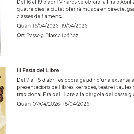
Del 16 al 19 d'abril Vinaròs celebrarà la Fira d'Abr
quatre dies la ciutat oferirà música en directe, g
classes de flamenc.
Quan
:
16/04/2026
-
19/04/2026
On
: Passeig Blasco Ibáñez
III Festa del Llibre
Del 7 al 18 d’abril es podrà gaudir d’una extensa
presentacions de llibres, xerrades, teatre i taule
tradicional Fira del Llibre a la pèrgola del passei
Quan
:
07/04/2026
-
18/04/2026