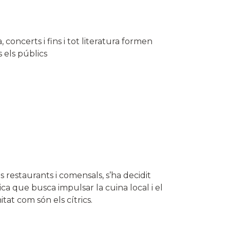
 concerts i fins i tot literatura formen
 els públics
 restaurants i comensals, s’ha decidit
 que busca impulsar la cuina local i el
tat com són els cítrics.