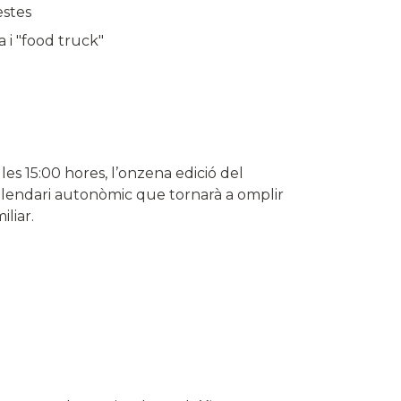
estes
a i "food truck"
e les 15:00 hores, l’onzena edició del
calendari autonòmic que tornarà a omplir
iliar.