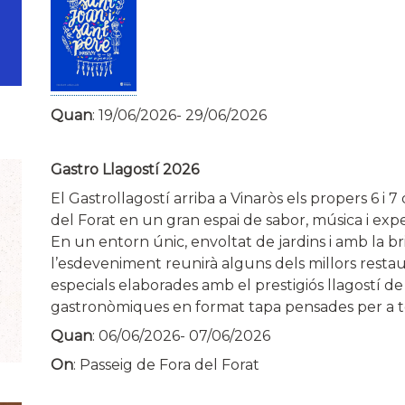
Quan
:
19/06/2026
-
29/06/2026
Gastro Llagostí 2026
El Gastrollagostí arriba a Vinaròs els propers 6 i 7
del Forat en un gran espai de sabor, música i expe
En un entorn únic, envoltat de jardins i amb la br
l’esdeveniment reunirà alguns dels millors restaur
especials elaborades amb el prestigiós llagostí de
gastronòmiques en format tapa pensades per a to
Quan
:
06/06/2026
-
07/06/2026
On
: Passeig de Fora del Forat