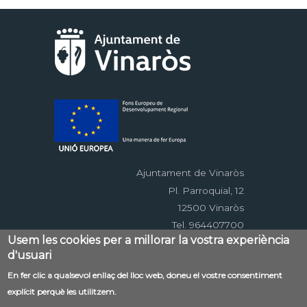
Ajuntament de Vinaròs
Pl. Parroquial, 12
12500 Vinaròs
Tel. 964407700
Usem les cookies per a millorar la vostra experiència
d'usuari
Menú
En fer clic a qualsevol enllaç del lloc web, doneu el vostre consentiment
Contacte
Avís legal
Mapa web
explícit perquè les utilitzem.
al
Accessibilitat
Política de privacitat
RSS