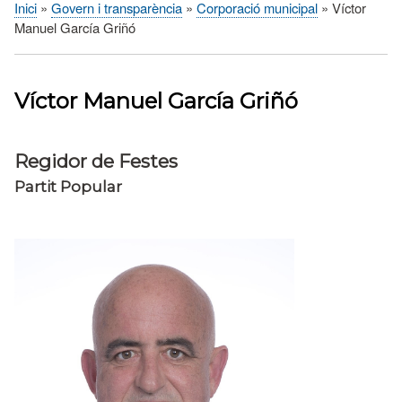
Inici
Govern i transparència
Corporació municipal
Víctor
Fil
Manuel García Griñó
d'Ariadna
Víctor Manuel García Griñó
Regidor de Festes
Partit Popular