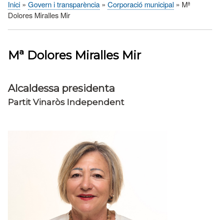
Inici
Govern i transparència
Corporació municipal
Mª
Fil
Dolores Miralles Mir
d'Ariadna
Mª Dolores Miralles Mir
Alcaldessa presidenta
Partit Vinaròs Independent