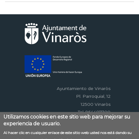
Ayuntamiento de Vinaròs
Pl. Parroquial, 12
12500 Vinaròs
Tel. 964407700
Utilizamos cookies en este sitio web para mejorar su
experiencia de usuario.
Menú
Al hacer clic en cualquier enlace de este sitio web usted nos está dando su
Contacto
Aviso legal
Mapa web