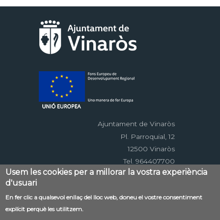
Ajuntament de Vinaròs
Pl. Parroquial, 12
12500 Vinaròs
Tel. 964407700
Usem les cookies per a millorar la vostra experiència
d'usuari
Menú
En fer clic a qualsevol enllaç del lloc web, doneu el vostre consentiment
Contacte
Avís legal
Mapa web
explícit perquè les utilitzem.
al
Accessibilitat
Política de privacitat
RSS