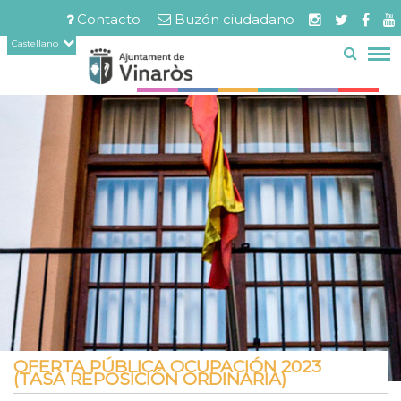
Servicios
Documentos
Pasar
Contacto
Buzón ciudadano
relacionados
al
Menú
Castellano
contenido
barra
principal
superior
OFERTA PÚBLICA OCUPACIÓN 2023
(TASA REPOSICIÓN ORDINARIA)