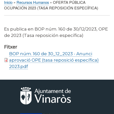
Inicio
Recursos Humanos
OFERTA PÚBLICA
Sobrescribir
OCUPACIÓN 2023 (TASA REPOSICIÓN ESPECÍFICA)
enlaces
de
ayuda
Es publica en BOP núm. 160 de 30/12/2023, OPE
a
de 2023 (Tasa reposición específica)
la
navegación
Fitxer
BOP núm. 160 de 30_12_2023 - Anunci
aprovació OPE (tasa reposició específica)
2023.pdf