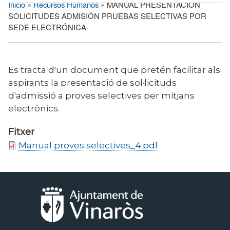
Inicio
Recursos Humanos
MANUAL PRESENTACIÓN
Sobrescribir
SOLICITUDES ADMISIÓN PRUEBAS SELECTIVAS POR
enlaces
SEDE ELECTRÓNICA
de
ayuda
a
Es tracta d'un document que pretén facilitar als
la
aspirants la presentació de sol·licituds
navegación
d'admissió a proves selectives per mitjans
electrònics.
Fitxer
Manual proves selectives_4.pdf