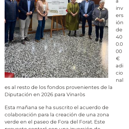
a
inv
ers
ión
de
40
0.0
00
€
adi
cio
nal
es al resto de los fondos provenientes de la
Diputación en 2026 para Vinaròs
Esta mañana se ha suscrito el acuerdo de
colaboración para la creación de una zona
verde en el paseo de Fora del Forat. Este
proyecto contará con una inversión de