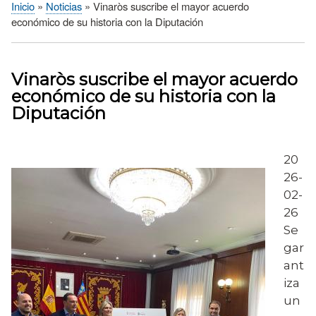
Inicio
Noticias
Vinaròs suscribe el mayor acuerdo
Sobrescribir
económico de su historia con la Diputación
enlaces
de
ayuda
Vinaròs suscribe el mayor acuerdo
a
económico de su historia con la
la
Diputación
navegación
20
26-
02-
26
Se
gar
ant
iza
un