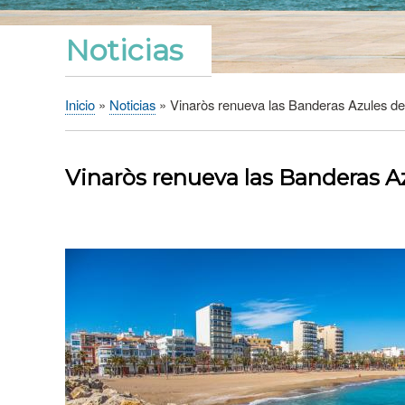
Noticias
Inicio
Noticias
Vinaròs renueva las Banderas Azules de l
Sobrescribir
enlaces
de
Vinaròs renueva las Banderas Azu
ayuda
a
la
navegación