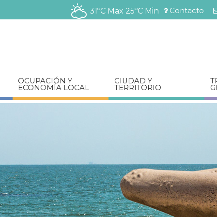
Pasar
Contacto
31ºC Max
25ºC Min
al
Menú
contenido
barra
principal
superior
OCUPACIÓN Y
CIUDAD Y
T
ECONOMÍA LOCAL
TERRITORIO
G