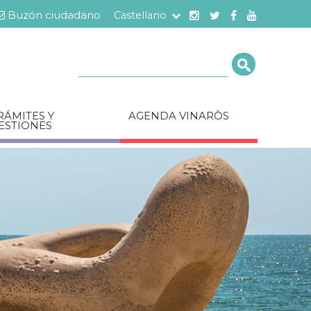
Buzón ciudadano
Castellano
Cerca
RÁMITES Y
AGENDA VINARÒS
ESTIONES