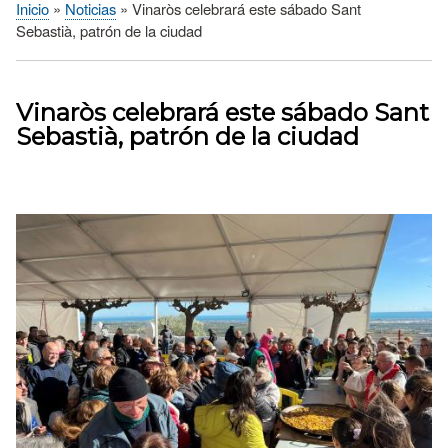
Inicio
Noticias
Vinaròs celebrará este sábado Sant
Sobrescribir
Sebastià, patrón de la ciudad
enlaces
de
ayuda
Vinaròs celebrará este sábado Sant
a
Sebastià, patrón de la ciudad
la
navegación