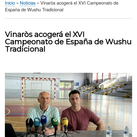
Inicio
Noticias
Vinaròs acogerá el XVI Campeonato de
Sobrescribir
España de Wushu Tradicional
enlaces
de
ayuda
Vinaròs acogerá el XVI
a
Campeonato de España de Wushu
la
Tradicional
navegación