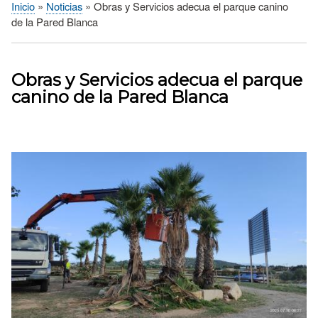
Inicio
Noticias
Obras y Servicios adecua el parque canino
Sobrescribir
de la Pared Blanca
enlaces
de
ayuda
Obras y Servicios adecua el parque
a
canino de la Pared Blanca
la
navegación