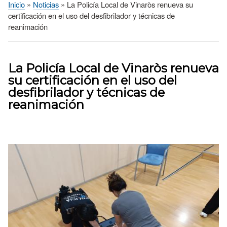
Inicio
Noticias
La Policía Local de Vinaròs renueva su
Sobrescribir
certificación en el uso del desfibrilador y técnicas de
enlaces
reanimación
de
ayuda
a
La Policía Local de Vinaròs renueva
la
su certificación en el uso del
navegación
desfibrilador y técnicas de
reanimación