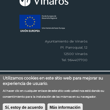
Ayuntamiento de Vinaròs
Pl. Parroquial, 12
12500 Vinaròs
Tel. 964407700
Menú
Contacto
Aviso legal
Mapa web
Utilizamos cookies en este sitio web para mejorar su
al
experiencia de usuario.
Accessibilitat
Política de privacidad
RSS
pie
EDUSI
Al hacer clic en cualquier enlace de este sitio web usted nos está dando su
consentimiento para la instalación de las mismas en su navegador.
Sí, estoy de acuerdo
Más información