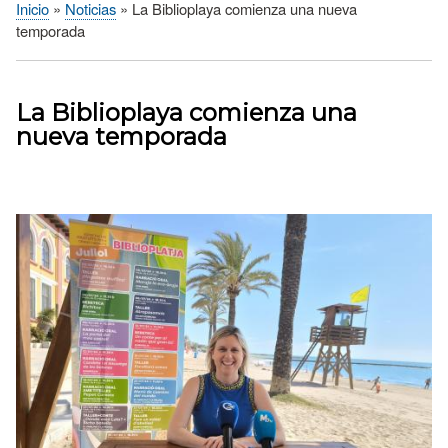
Inicio
Noticias
La Biblioplaya comienza una nueva
Sobrescribir
temporada
enlaces
de
ayuda
La Biblioplaya comienza una
a
nueva temporada
la
navegación