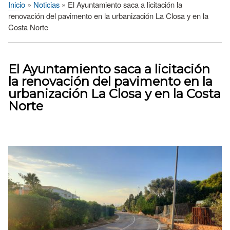
Inicio
Noticias
El Ayuntamiento saca a licitación la
Sobrescribir
renovación del pavimento en la urbanización La Closa y en la
enlaces
Costa Norte
de
ayuda
a
El Ayuntamiento saca a licitación
la
la renovación del pavimento en la
navegación
urbanización La Closa y en la Costa
Norte