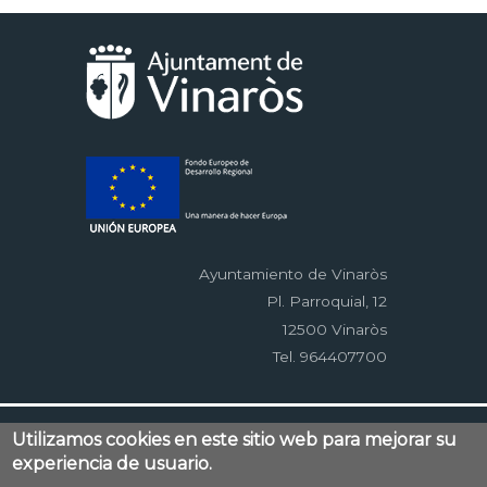
Ayuntamiento de Vinaròs
Pl. Parroquial, 12
12500 Vinaròs
Tel. 964407700
Menú
Contacto
Aviso legal
Mapa web
Utilizamos cookies en este sitio web para mejorar su
al
Accessibilitat
Política de privacidad
RSS
experiencia de usuario.